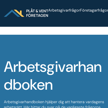
Sök på webbplatsen
Press
Arbetsgivarfrågor
Företagarfrågo
Arbetsgivarhan
dboken
Arbetsgivarhandboken hjälper dig att hantera vardagens
arbetsrätt. Här hittar du svar på de vanligaste frågorna