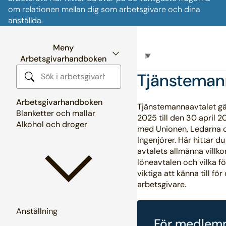
om relationen mellan dig som arbetsgivare och dina
anställda.
Meny
Arbetsgivarhandboken
Tjänsteman
Sök i arbetsgivarhandboken
Arbetsgivarhandboken
Tjänstemannaavtalet gäl
Blanketter och mallar
2025 till den 30 april 2
Alkohol och droger
med Unionen, Ledarna 
Ingenjörer. Här hittar d
avtalets allmänna villkor
löneavtalen och vilka f
viktiga att känna till fö
arbetsgivare.
Anställning
För medlem