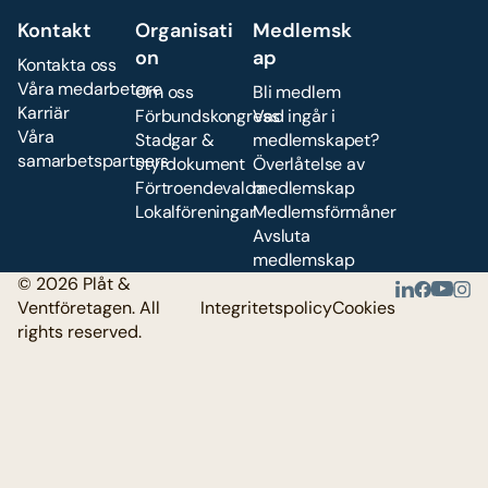
Kontakt
Organisati
Medlemsk
on
ap
Kontakta oss
Våra medarbetare
Om oss
Bli medlem
Karriär
Förbundskongress
Vad ingår i
Våra
Stadgar &
medlemskapet?
samarbetspartners
styrdokument
Överlåtelse av
Förtroendevalda
medlemskap
Lokalföreningar
Medlemsförmåner
Avsluta
medlemskap
© 2026 Plåt &
Ventföretagen. All
Integritetspolicy
Cookies
rights reserved.