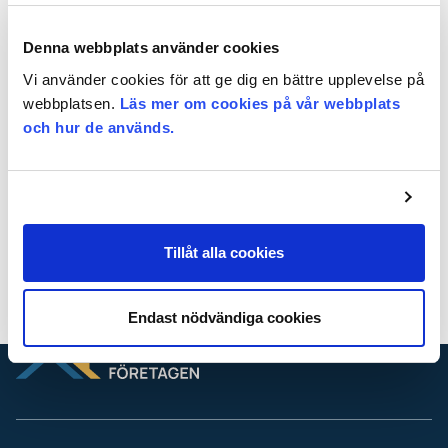
Är ditt företag redan medlem?
Logga in enkelt med BankID eller
Denna webbplats använder cookies
med e-post och lösenord.
Vi använder cookies för att ge dig en bättre upplevelse på
webbplatsen.
Läs mer om cookies på vår webbplats
och hur de används.
Logga in för att läsa
vidare
Logga
in
Logga in med BankId
Tillåt alla cookies
Glömt lösenordet?
Hur blir jag medlem?
Endast nödvändiga cookies