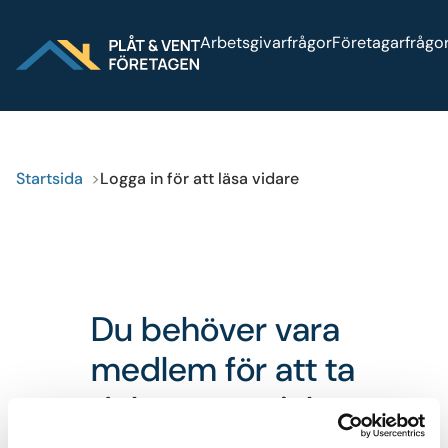
Sök på webbplatsen
Arbetsgivarfrågor
Företagarfrågo
Logga in
Press
Bli medlem
Startsida
Logga in för att läsa vidare
Du behöver vara
medlem för att ta
del av materialet.