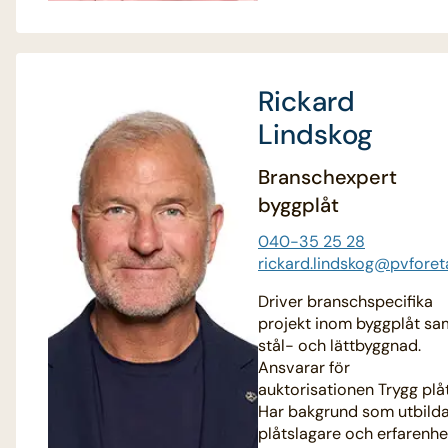
Rickard
Lindskog
Branschexpert
byggplåt
040-35 25 28
rickard.lindskog@pvforet
Driver branschspecifika
projekt inom byggplåt sa
stål- och lättbyggnad.
Ansvarar för
auktorisationen Trygg plåt
Har bakgrund som utbild
plåtslagare och erfarenhe