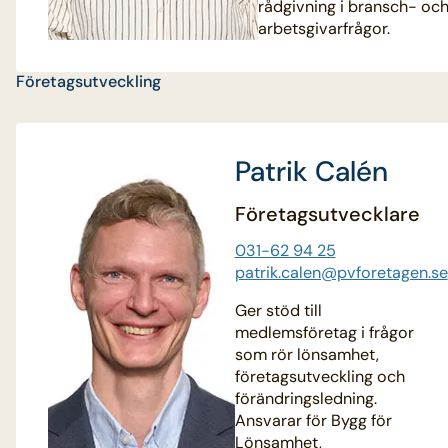
rådgivning i bransch- oc
arbetsgivarfrågor.
Företagsutveckling
Patrik Calén
Företagsutvecklare
031-62 94 25
patrik.calen@pvforetagen.se
Ger stöd till
medlemsföretag i frågor
som rör lönsamhet,
företagsutveckling och
förändringsledning.
Ansvarar för Bygg för
Lönsamhet,