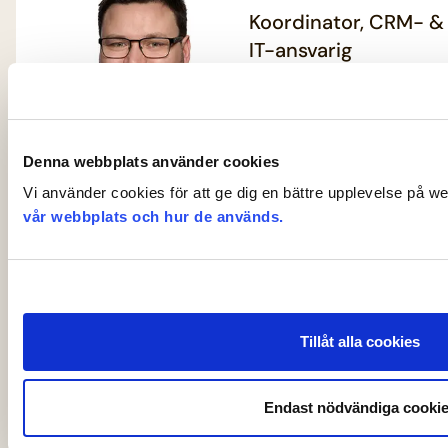
Koordinator, CRM- &
IT-ansvarig
08-762 73 52
nikita.zabzine@pvforetage
Ansvarar för
Denna webbplats använder cookies
organisationens IT och
CRM.
Vi använder cookies för att ge dig en bättre upplevelse på w
vår webbplats och hur de används.
Sofia Herrera
Administratör,
Tillåt alla cookies
ekonomiassistent &
kursansvarig
Endast nödvändiga cooki
08-762 75 93