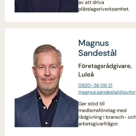
av att driva
plåtslageriverksamhet.
Magnus
Sandestål
Företagsrådgivare,
Luleå
0920-26 09 21
magnus.sandestal@pvfor
Ger stöd till
medlemsföretag med
rådgivning i bransch- oc
arbetsgivarfrågor.