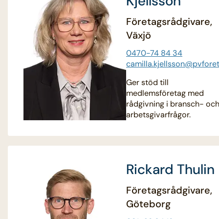
Kjellsson
Företagsrådgivare,
Växjö
0470-74 84 34
camilla.kjellsson@pvfore
Ger stöd till
medlemsföretag med
rådgivning i bransch- oc
arbetsgivarfrågor.
Rickard Thulin
Företagsrådgivare,
Göteborg