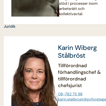
stöd i processer inom
arbetsrätt och
kollektivavtal.
Juridik
Karin Wiberg
Stålbröst
Tillförordnad
förhandlingschef &
tillförordnad
chefsjurist
08-762 75 98
karin.stalbrost@pvforetage