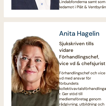
Lindabfonderna samt som
ledamot i Plåt & Ventbyrån
Anita Hagelin
Sjukskriven tills
vidare
Förhandlingschef,
vice vd & chefsjurist
Förhandlingschef och vice
vd med ansvar för
förbundets
kollektivavtalsförhandling
r. Ger stöd till
medlemsföretag genom
rådgivning, utbildning och