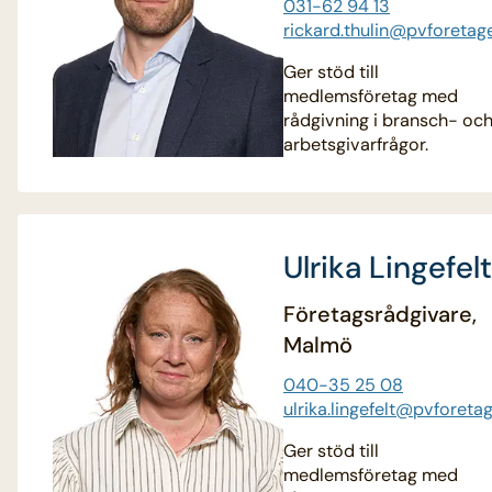
031-62 94 13
rickard.thulin@pvforetag
Ger stöd till
medlemsföretag med
rådgivning i bransch- oc
arbetsgivarfrågor.
Ulrika Lingefelt
Företagsrådgivare,
Malmö
040-35 25 08
ulrika.lingefelt@pvforeta
Ger stöd till
medlemsföretag med