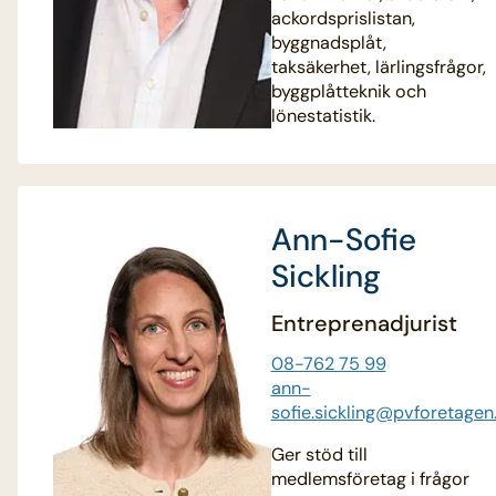
ackordsprislistan,
byggnadsplåt,
taksäkerhet, lärlingsfrågor,
byggplåtteknik och
lönestatistik.
Ann-Sofie
Sickling
Entreprenadjurist
08-762 75 99
ann-
sofie.sickling@pvforetagen
Ger stöd till
medlemsföretag i frågor