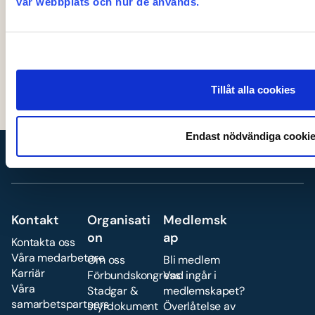
vår webbplats och hur de används.
Ventilationsavtalet och
Tjänstemannaavtalet.
Beställ här
Tillåt alla cookies
Endast nödvändiga cooki
Kontakt
Organisati
Medlemsk
on
ap
Kontakta oss
Våra medarbetare
Om oss
Bli medlem
Karriär
Förbundskongress
Vad ingår i
Våra
Stadgar &
medlemskapet?
samarbetspartners
styrdokument
Överlåtelse av