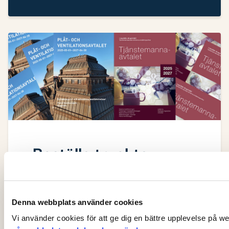
Beställa tryckta
kollektivavtal
Du som är medlem kan beställa
Denna webbplats använder cookies
tryckta exemplar av
Vi använder cookies för att ge dig en bättre upplevelse på w
kollektivavtalen Plåt- och