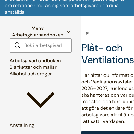
om relationen mellan dig som arbetsgivare och dina
anställda.
Meny
Arbetsgivarhandboken
Plåt- och
Sök i arbetsgivarhandboken
Ventilations
Arbetsgivarhandboken
Blanketter och mallar
Alkohol och droger
Här hittar du informati
och Ventilationsavtalet
2025–2027, hur lönejus
ska hanteras och var du
mer stöd och fördjupnin
att göra det enklare för
arbetsgivare att tillämp
rätt sätt i vardagen.
Anställning