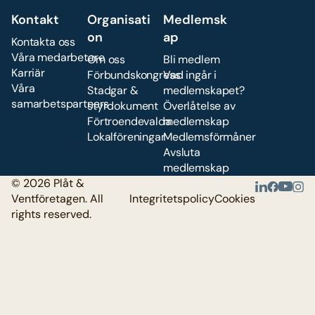
Kontakt
Organisati
Medlemsk
on
ap
Kontakta oss
Våra medarbetare
Om oss
Bli medlem
Karriär
Förbundskongress
Vad ingår i
Våra
Stadgar &
medlemskapet?
samarbetspartners
styrdokument
Överlåtelse av
Förtroendevalda
medlemskap
Lokalföreningar
Medlemsförmåner
Avsluta
medlemskap
© 2026 Plåt &
Ventföretagen. All
Integritetspolicy
Cookies
rights reserved.