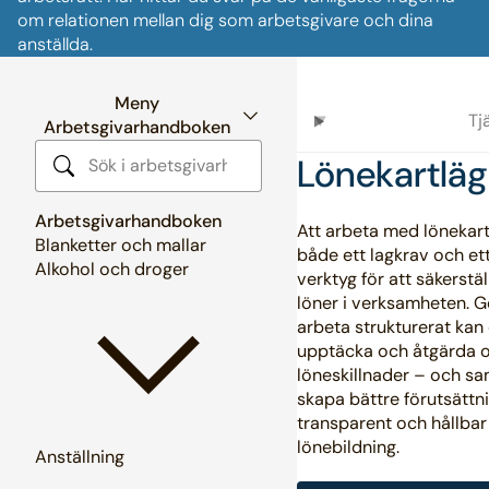
om relationen mellan dig som arbetsgivare och dina
anställda.
Meny
Tj
Arbetsgivarhandboken
Lönekartlä
Sök i arbetsgivarhandboken
Arbetsgivarhandboken
Att arbeta med lönekart
Blanketter och mallar
både ett lagkrav och ett
Alkohol och droger
verktyg för att säkerstäl
löner i verksamheten. 
arbeta strukturerat kan
upptäcka och åtgärda o
löneskillnader – och sa
skapa bättre förutsättni
transparent och hållbar
lönebildning.
Anställning