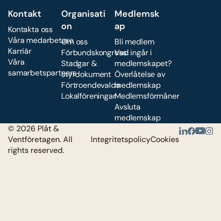
Kontakt
Organisati
Medlemsk
on
ap
Kontakta oss
Våra medarbetare
Om oss
Bli medlem
Karriär
Förbundskongress
Vad ingår i
Våra
Stadgar &
medlemskapet?
samarbetspartners
styrdokument
Överlåtelse av
Förtroendevalda
medlemskap
Lokalföreningar
Medlemsförmåner
Avsluta
medlemskap
© 2026 Plåt &
Ventföretagen. All
Integritetspolicy
Cookies
rights reserved.