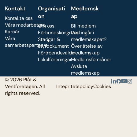
Kontakt
Organisati
Medlemsk
on
ap
Kontakta oss
Våra medarbetare
Om oss
Bli medlem
Karriär
Förbundskongress
Vad ingår i
Våra
Stadgar &
medlemskapet?
samarbetspartners
styrdokument
Överlåtelse av
Förtroendevalda
medlemskap
Lokalföreningar
Medlemsförmåner
Avsluta
medlemskap
© 2026 Plåt &
Ventföretagen. All
Integritetspolicy
Cookies
rights reserved.