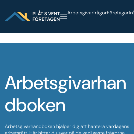
Sök på webbplatsen
Arbetsgivarfrågor
Företagarfr
Arbetsgivarhan
dboken
Arbetsgivarhandboken hjälper dig att hantera vardagens
arbetsrätt. Här hittar du svar på de vanligaste frågorna