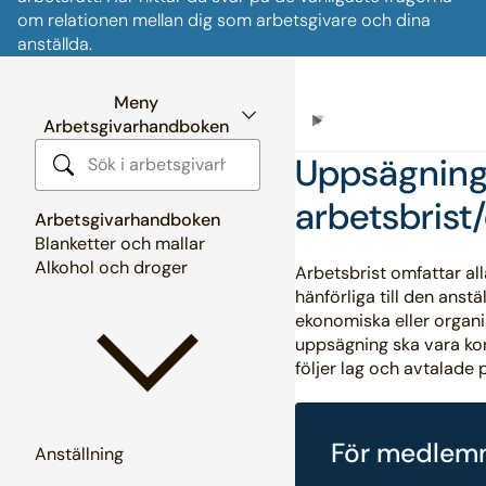
om relationen mellan dig som arbetsgivare och dina
anställda.
Meny
Arbetsgivarhandboken
Uppsägning
Sök i arbetsgivarhandboken
arbetsbrist
Arbetsgivarhandboken
Blanketter och mallar
Alkohol och droger
Arbetsbrist omfattar all
hänförliga till den anstä
ekonomiska eller organis
uppsägning ska vara kor
följer lag och avtalade 
För medlem
Anställning