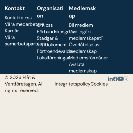
Kontakt
Organisati
Medlemsk
on
ap
Kontakta oss
Våra medarbetare
Om oss
Bli medlem
Karriär
Förbundskongress
Vad ingår i
Våra
Stadgar &
medlemskapet?
samarbetspartners
styrdokument
Överlåtelse av
Förtroendevalda
medlemskap
Lokalföreningar
Medlemsförmåner
Avsluta
medlemskap
© 2026 Plåt &
Ventföretagen. All
Integritetspolicy
Cookies
rights reserved.