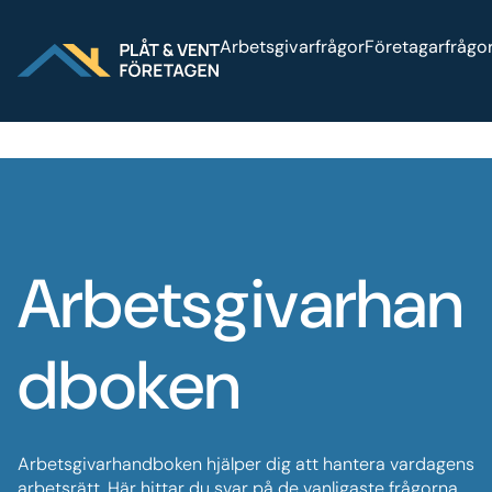
Sök på webbplatsen
Logga in
Press
Arbetsgivarfrågor
Företagarfrågo
Arbetsgivarhan
dboken
Arbetsgivarhandboken hjälper dig att hantera vardagens
arbetsrätt. Här hittar du svar på de vanligaste frågorna