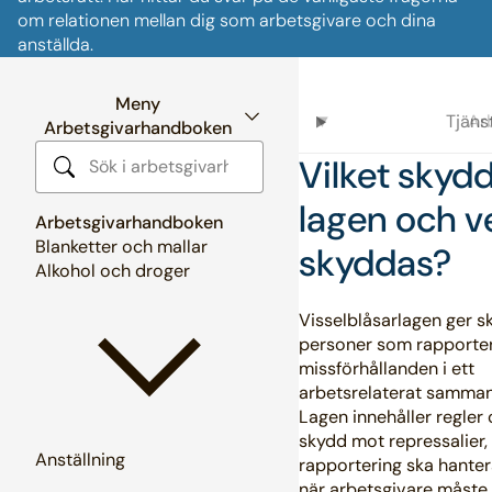
om relationen mellan dig som arbetsgivare och dina
anställda.
Meny
Tjän
Ar
Arbetsgivarhandboken
Vilket skyd
Sök i arbetsgivarhandboken
lagen och 
Arbetsgivarhandboken
Blanketter och mallar
skyddas?
Alkohol och droger
Visselblåsarlagen ger sk
personer som rapporte
missförhållanden i ett
arbetsrelaterat samma
Lagen innehåller regler
skydd mot repressalier,
Anställning
rapportering ska hante
när arbetsgivare måste