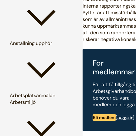
interna rapporteringska
Syftet är att missförhål
som är av allmänintress
kunna uppmärksammas
att den som rapportera
riskerar negativa konse
Anställning upphör
För
medlemmar
För att få tillgång ti
Arbetsgivarhandb
Arbetsplatsanmälan
behöver du vara
Arbetsmiljö
medlem och logga 
Bli medlem
Logga in