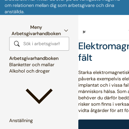
om relationen mellan dig som arbetsgivare och dina
anställda.
Meny
Arbetsgivarhandboken
Elektromag
Sök i arbetsgivarhandboken
fält
Arbetsgivarhandboken
Blanketter och mallar
Alkohol och droger
Starka elektromagnetisk
påverka exempelvis ele
implantat och i vissa fa
människors hälsa. Som 
behöver du därför bedö
risker som finns i verk
vidta åtgärder för att 
Anställning