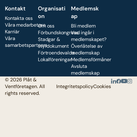
Kontakt
Organisati
Medlemsk
on
ap
Kontakta oss
Våra medarbetare
Om oss
Bli medlem
Karriär
Förbundskongress
Vad ingår i
Våra
Stadgar &
medlemskapet?
samarbetspartners
styrdokument
Överlåtelse av
Förtroendevalda
medlemskap
Lokalföreningar
Medlemsförmåner
Avsluta
medlemskap
© 2026 Plåt &
Ventföretagen. All
Integritetspolicy
Cookies
rights reserved.