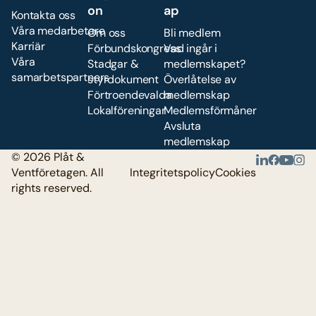
on
ap
Kontakta oss
Våra medarbetare
Om oss
Bli medlem
Karriär
Förbundskongress
Vad ingår i
Våra
Stadgar &
medlemskapet?
samarbetspartners
styrdokument
Överlåtelse av
Förtroendevalda
medlemskap
Lokalföreningar
Medlemsförmåner
Avsluta
medlemskap
© 2026 Plåt &
Ventföretagen. All
Integritetspolicy
Cookies
rights reserved.