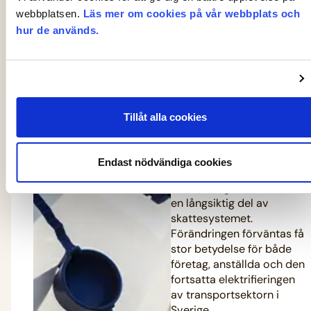
elbilen på
webbplatsen.
Läs mer om cookies på vår webbplats och
jobbet blir
hur de används.
permanent
2026
Från den 1 juli 2026 blir
Tillåt alla cookies
det permanent skattefritt
att ladda elfordon på
arbetsplatsen. Den
Endast nödvändiga cookies
tidigare tillfälliga regeln
från 2023 görs därmed till
en långsiktig del av
skattesystemet.
Förändringen förväntas få
stor betydelse för både
företag, anställda och den
fortsatta elektrifieringen
av transportsektorn i
Sverige.