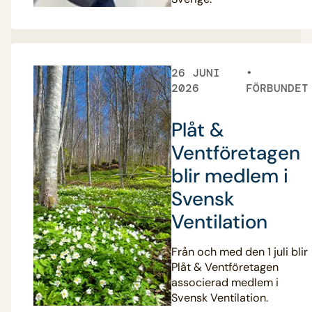
26 JUNI
2026
FÖRBUNDET
Plåt &
Ventföretagen
blir medlem i
Svensk
Ventilation
Från och med den 1 juli blir
Plåt & Ventföretagen
associerad medlem i
Svensk Ventilation.