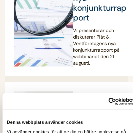
konjunkturrap
port
Vi presenterar och
diskuterar Plåt &
Ventföretagens nya
konjunkturrapport på
webbinariet den 21
augusti.
29 JUNI
2026
ARBETSRÄTT
Skattefriheten
Denna webbplats använder cookies
att ladda
Vi använder cookies för att ge dig en bättre upplevelse på