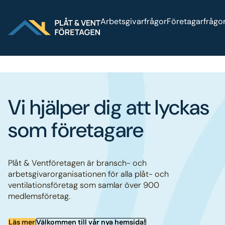
Sök på webbplatsen
Logga in
Press
Bli medl
Arbetsgivarfrågor
Företagarfrågo
Vi hjälper dig att lyckas
som företagare
Plåt & Ventföretagen är bransch- och
arbetsgivarorganisationen för alla plåt- och
ventilationsföretag som samlar över 900
medlemsföretag.
Läs mer
Välkommen till vår nya hemsida!