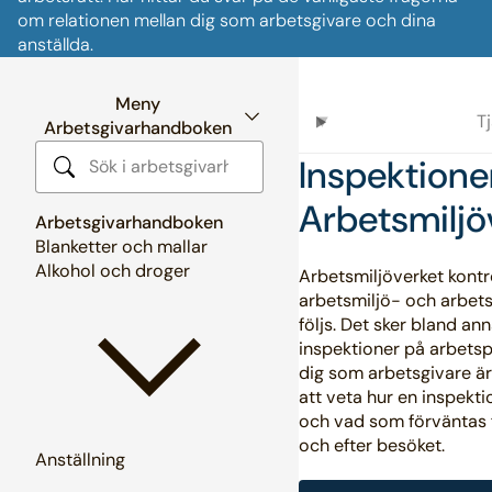
om relationen mellan dig som arbetsgivare och dina
anställda.
Meny
T
Arbetsgivarhandboken
Inspektione
Sök i arbetsgivarhandboken
Arbetsmiljö
Arbetsgivarhandboken
Blanketter och mallar
Alkohol och droger
Arbetsmiljöverket kontro
arbetsmiljö- och arbets
följs. Det sker bland a
inspektioner på arbetsp
dig som arbetsgivare är 
att veta hur en inspektio
och vad som förväntas 
och efter besöket.
Anställning