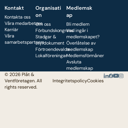
Kontakt
Organisati
Medlemsk
on
ap
Kontakta oss
Våra medarbetare
Om oss
Bli medlem
Karriär
Förbundskongress
Vad ingår i
Våra
Stadgar &
medlemskapet?
samarbetspartners
styrdokument
Överlåtelse av
Förtroendevalda
medlemskap
Lokalföreningar
Medlemsförmåner
Avsluta
medlemskap
© 2026 Plåt &
Ventföretagen. All
Integritetspolicy
Cookies
rights reserved.