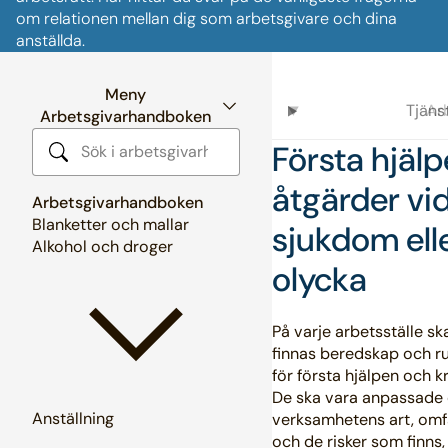
om relationen mellan dig som arbetsgivare och dina
anställda.
Meny
Tjän
Ar
Arbetsgivarhandboken
Första hjälp
Sök i arbetsgivarhandboken
åtgärder vi
Arbetsgivarhandboken
Blanketter och mallar
sjukdom ell
Alkohol och droger
olycka
På varje arbetsställe sk
finnas beredskap och ru
för första hjälpen och k
De ska vara anpassade 
Anställning
verksamhetens art, omf
och de risker som finns,