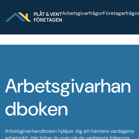
Sök på webbplatsen
Press
Arbetsgivarfrågor
Företagarfrågo
Arbetsgivarhan
dboken
Arbetsgivarhandboken hjälper dig att hantera vardagens
arbetsrätt. Här hittar du svar på de vanligaste frågorna