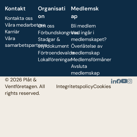
Kontakt
Organisati
Medlemsk
on
ap
Kontakta oss
Våra medarbetare
Om oss
Bli medlem
Karriär
Förbundskongress
Vad ingår i
Våra
Stadgar &
medlemskapet?
samarbetspartners
styrdokument
Överlåtelse av
Förtroendevalda
medlemskap
Lokalföreningar
Medlemsförmåner
Avsluta
medlemskap
© 2026 Plåt &
Ventföretagen. All
Integritetspolicy
Cookies
rights reserved.