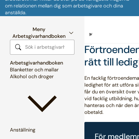
om relationen mellan dig som arbetsgivare och dina
anställda.
Meny
Arbetsgivarhandboken
Förtroend
Sök i arbetsgivarhandboken
rätt till ledi
Arbetsgivarhandboken
Blanketter och mallar
Alkohol och droger
En facklig förtroendeman 
ledighet för att utföra s
får du en översikt över
vid facklig utbildning, h
hanteras och när den är 
obetald.
Anställning
För medlem