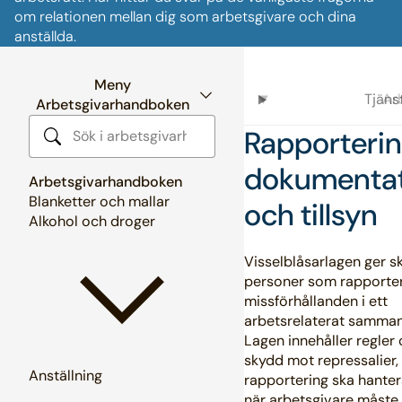
om relationen mellan dig som arbetsgivare och dina
anställda.
Meny
Tjän
Ar
Arbetsgivarhandboken
Rapporterin
Sök i arbetsgivarhandboken
dokumenta
Arbetsgivarhandboken
Blanketter och mallar
och tillsyn
Alkohol och droger
Visselblåsarlagen ger sk
personer som rapporte
missförhållanden i ett
arbetsrelaterat samma
Lagen innehåller regler
skydd mot repressalier,
Anställning
rapportering ska hante
när arbetsgivare måste