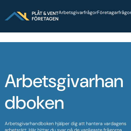
Sök på webbplatsen
Logga in
Press
Arbetsgivarfrågor
Företagarfrågo
Arbetsgivarhan
dboken
Arbetsgivarhandboken hjälper dig att hantera vardagens
arbetsrätt. Här hittar du svar på de vanligaste frågorna