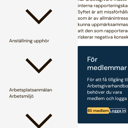
interna rapporteringska
Syftet är att missförhål
som är av allmänintress
kunna uppmärksammas
att den som rapportera
riskerar negativa konse
Anställning upphör
För
medlemmar
För att få tillgång ti
Arbetsgivarhandb
Arbetsplatsanmälan
behöver du vara
Arbetsmiljö
medlem och logga 
Bli medlem
Logga in