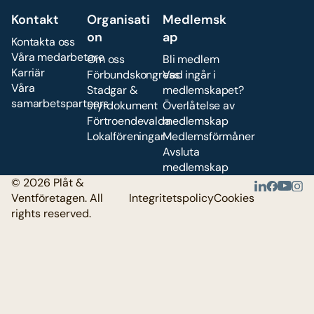
Kontakt
Organisati
Medlemsk
on
ap
Kontakta oss
Våra medarbetare
Om oss
Bli medlem
Karriär
Förbundskongress
Vad ingår i
Våra
Stadgar &
medlemskapet?
samarbetspartners
styrdokument
Överlåtelse av
Förtroendevalda
medlemskap
Lokalföreningar
Medlemsförmåner
Avsluta
medlemskap
© 2026 Plåt &
Ventföretagen. All
Integritetspolicy
Cookies
rights reserved.