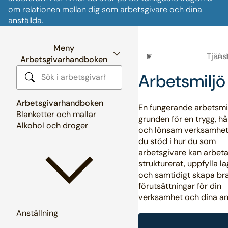
om relationen mellan dig som arbetsgivare och dina
anställda.
Meny
Tjän
Ar
Arbetsgivarhandboken
Arbetsmiljö
Sök i arbetsgivarhandboken
Arbetsgivarhandboken
En fungerande arbetsmil
Blanketter och mallar
grunden för en trygg, hå
Alkohol och droger
och lönsam verksamhet.
du stöd i hur du som
arbetsgivare kan arbet
strukturerat, uppfylla l
och samtidigt skapa br
förutsättningar för din
verksamhet och dina an
Anställning