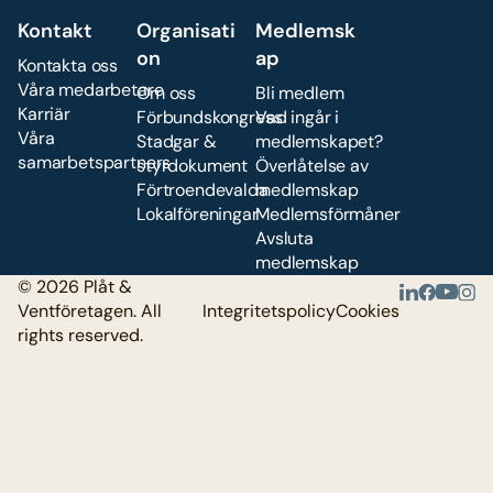
Kontakt
Organisati
Medlemsk
on
ap
Kontakta oss
Våra medarbetare
Om oss
Bli medlem
Karriär
Förbundskongress
Vad ingår i
Våra
Stadgar &
medlemskapet?
samarbetspartners
styrdokument
Överlåtelse av
Förtroendevalda
medlemskap
Lokalföreningar
Medlemsförmåner
Avsluta
medlemskap
© 2026 Plåt &
Ventföretagen. All
Integritetspolicy
Cookies
rights reserved.