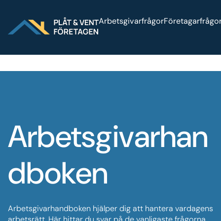
Sök på webbplatsen
Logga in
Press
Arbetsgivarfrågor
Företagarfrågo
Arbetsgivarhan
dboken
Arbetsgivarhandboken hjälper dig att hantera vardagens
arbetsrätt. Här hittar du svar på de vanligaste frågorna