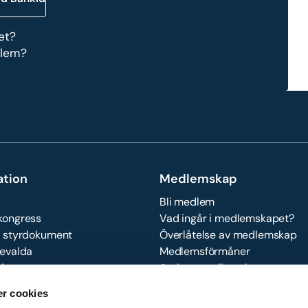
et?
dlem?
ation
Medlemskap
Bli medlem
kongress
Vad ingår i medlemskapet?
& styrdokument
Överlåtelse av medlemskap
evalda
Medlemsförmåner
ningar
Avsluta medlemskap
tegritetspolicy
Cookies
r cookies