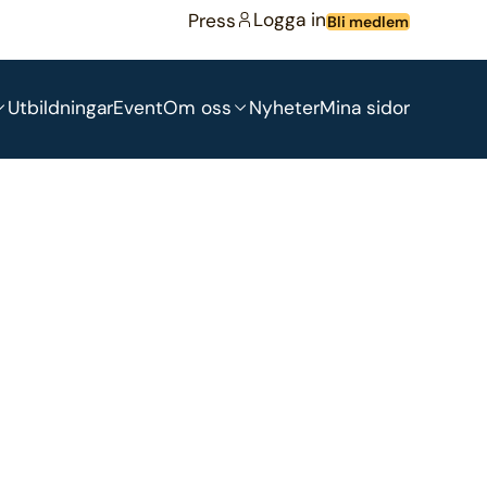
Logga in
Press
Bli medlem
Utbildningar
Event
Om oss
Nyheter
Mina sidor