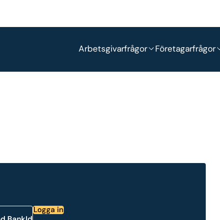
Arbetsgivarfrågor
Företagarfrågor
Logga in
ed BankId