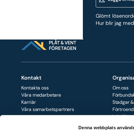
Glömt lösenord
Hur blir jag me
Kontakt
Organis
Kontakta oss
Om oss
Våra medarbetare
Förbunds
Karriär
Stadgar 
Våra samarbetspartners
Förtroend
Lokalföre
© 2026 Plåt & Ventföretagen. All rights reserved.
In
Denna webbplats använde