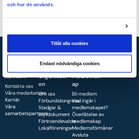
och hur de används.
Logga in med BankId
Glömt lösenordet?
Hur blir jag medlem?
Tillåt alla cookies
Endast nödvändiga cookies
Kontakt
Organisati
Medlemsk
on
ap
Kontakta oss
Våra medarbetare
Om oss
Bli medlem
Karriär
Förbundskongress
Vad ingår i
Våra
Stadgar &
medlemskapet?
samarbetspartners
styrdokument
Överlåtelse av
Förtroendevalda
medlemskap
Lokalföreningar
Medlemsförmåner
Avsluta