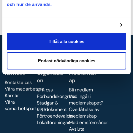
och hur de används.
Logga in med BankId
Glömt lösenordet?
Hur blir jag medlem?
Tillåt alla cookies
Endast nödvändiga cookies
Kontakt
Organisati
Medlemsk
on
ap
Kontakta oss
Våra medarbetare
Om oss
Bli medlem
Karriär
Förbundskongress
Vad ingår i
Våra
Stadgar &
medlemskapet?
samarbetspartners
styrdokument
Överlåtelse av
Förtroendevalda
medlemskap
Lokalföreningar
Medlemsförmåner
Avsluta