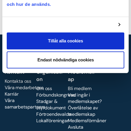
och hur de används.
Logga in med BankId
Glömt lösenordet?
Hur blir jag medlem?
Tillåt alla cookies
Endast nödvändiga cookies
Kontakt
Organisati
Medlemsk
on
ap
Kontakta oss
Våra medarbetare
Om oss
Bli medlem
Karriär
Förbundskongress
Vad ingår i
Våra
Stadgar &
medlemskapet?
samarbetspartners
styrdokument
Överlåtelse av
Förtroendevalda
medlemskap
Lokalföreningar
Medlemsförmåner
Avsluta