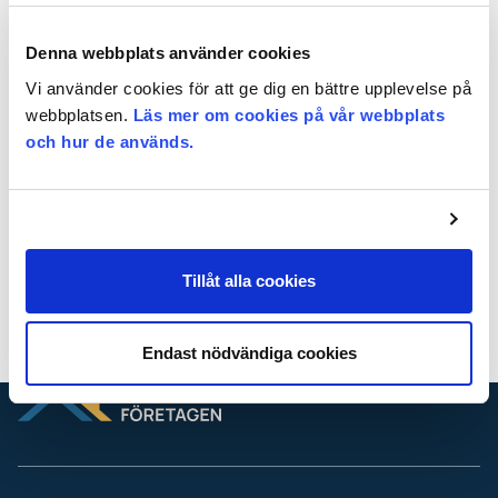
Är ditt företag redan medlem?
Logga in enkelt med BankID eller
Denna webbplats använder cookies
med e-post och lösenord.
Vi använder cookies för att ge dig en bättre upplevelse på
webbplatsen.
Läs mer om cookies på vår webbplats
och hur de används.
Logga in för att läsa
vidare
Logga
in
Logga in med BankId
Tillåt alla cookies
Glömt lösenordet?
Hur blir jag medlem?
Endast nödvändiga cookies