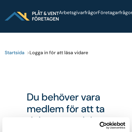
Sök på webbplatsen
Arbetsgivarfrågor
Företagarfrågo
Logga in
Press
Bli medlem
Startsida
Logga in för att läsa vidare
Du behöver vara
medlem för att ta
del av materialet.