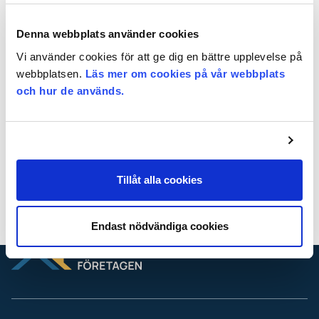
Är ditt företag redan medlem?
Logga in enkelt med BankID eller
Denna webbplats använder cookies
med e-post och lösenord.
Vi använder cookies för att ge dig en bättre upplevelse på
webbplatsen.
Läs mer om cookies på vår webbplats
och hur de används.
Logga in för att läsa
vidare
Logga
in
Logga in med BankId
Tillåt alla cookies
Glömt lösenordet?
Hur blir jag medlem?
Endast nödvändiga cookies