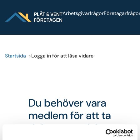
Sök på webbplatsen
Arbetsgivarfrågor
Företagarfrågo
Logga in
Press
Bli medlem
Startsida
Logga in för att läsa vidare
Du behöver vara
medlem för att ta
del av materialet.