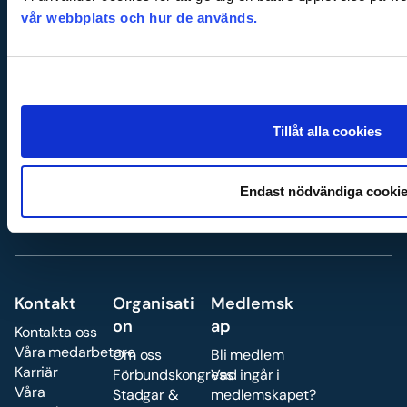
det enklare för dig
vår webbplats och hur de används.
att göra rätt – och
att utveckla ditt
företag på ett
hållbart och lönsamt
sätt.
Tillåt alla cookies
Ansök om medlemskap
Endast nödvändiga cooki
Kontakt
Organisati
Medlemsk
on
ap
Kontakta oss
Våra medarbetare
Om oss
Bli medlem
Karriär
Förbundskongress
Vad ingår i
Våra
Stadgar &
medlemskapet?