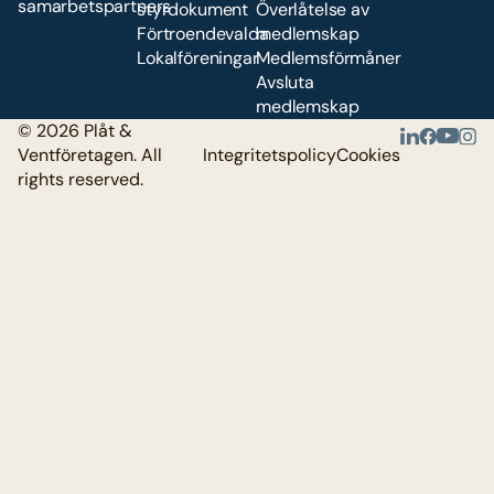
samarbetspartners
styrdokument
Överlåtelse av
Förtroendevalda
medlemskap
Lokalföreningar
Medlemsförmåner
Avsluta
medlemskap
© 2026 Plåt &
Ventföretagen. All
Integritetspolicy
Cookies
rights reserved.